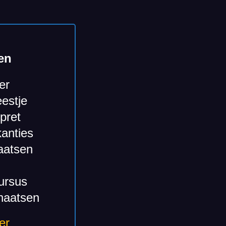
en​
er
estje
spret
anties
aatsen
ursus
haatsen
er