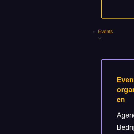
Events
Even
orga
en
Agen
Bedri