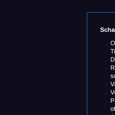
Scha
O
T
D
R
s
V
V
P
o