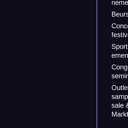
neme
Beur
Conc
festiv
Spor
emen
Cong
semi
Outle
samp
sale 
Mark