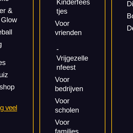
Kinderfees
D
er &
tjes
B
 Glow
Voor
D
eball
vrienden
g
-
Vrijgezelle
es
nfeest
uiz
Voor
shop
bedrijven
Voor
g veel
scholen
Voor
families