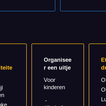
Organisee
E
iteite
r een uitje
d
Voor
O
kinderen
jl
On
en
L
-
oke