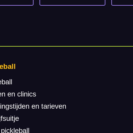
eball
eball
n en clinics
ngstijden en tarieven
fsuitje
pickleball