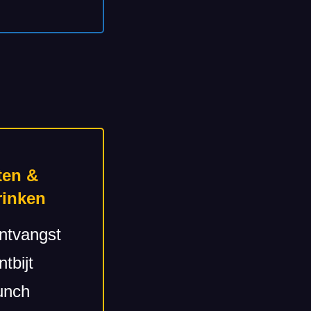
ten &
rinken
ntvangst
tbijt
unch