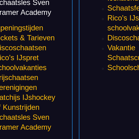
chaatsles Sven
Schaatsfe
ramer Academy
Rico’s IJ
peningstijden
schoolvak
ickets & Tarieven
Discosch
iscoschaatsen
Vakantie
ico’s IJspret
Schaatsc
choolvakanties
Schoolsc
rijschaatsen
erenigingen
atchijs IJshockey
f Kunstrijden
chaatsles Sven
ramer Academy