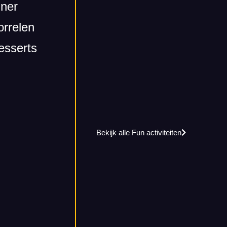
iner
orrelen
esserts
Bekijk alle Fun activiteiten