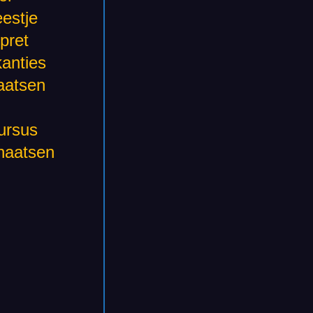
estje
spret
anties
aatsen
ursus
haatsen