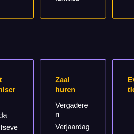
t
Zaal
E
niser
huren
ti
Vergadere
n
da
Verjaardag
jfseve