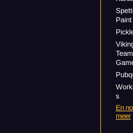
Spett
Paint
Pickl
Vikin
Team
Gam
Pubq
Work
s
En no
meer