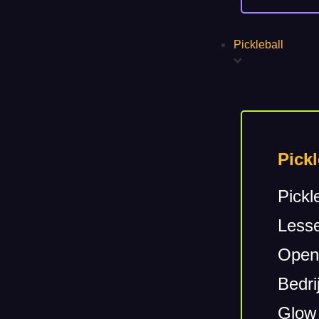
Pickleball
Pickl
Pickl
Lesse
Openi
Bedrij
Glow 