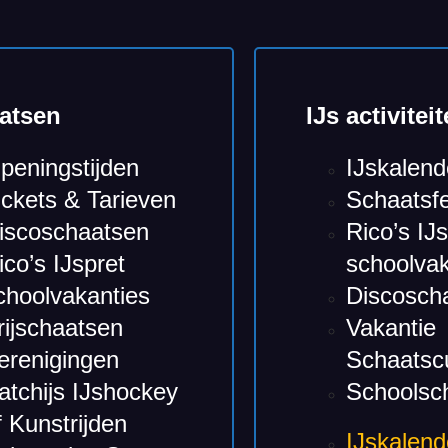
atsen
IJs activiteit
peningstijden
IJskalend
ickets & Tarieven
Schaatsfe
iscoschaatsen
Rico’s IJ
ico’s IJspret
schoolvak
choolvakanties
Discosch
rijschaatsen
Vakantie
erenigingen
Schaatsc
atchijs IJshockey
Schoolsc
f Kunstrijden
IJskalend