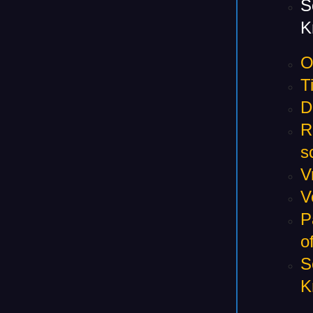
S
K
O
T
D
R
s
V
V
P
o
S
K